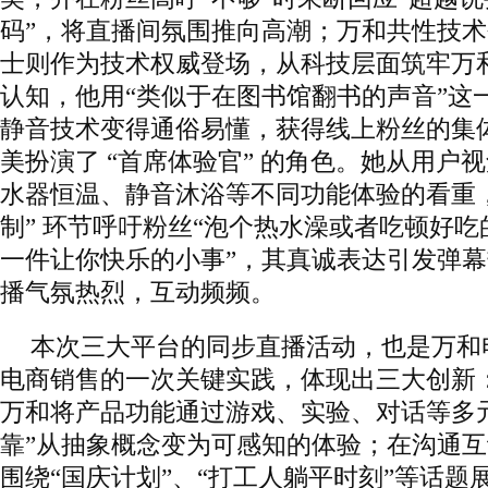
码”，将直播间氛围推向高潮；万和共性技
士则作为技术权威登场，从科技层面筑牢万和
认知，他用“类似于在图书馆翻书的声音”这
静音技术变得通俗易懂，获得线上粉丝的集
美扮演了 “首席体验官” 的角色。她从用户
水器恒温、静音沐浴等不同功能体验的看重
制” 环节呼吁粉丝“泡个热水澡或者吃顿好
一件让你快乐的小事”，其真诚表达引发弹
播气氛热烈，互动频频。
本次三大平台的同步直播活动，也是万和
电商销售的一次关键实践，体现出三大创新
万和将产品功能通过游戏、实验、对话等多
靠”从抽象概念变为可感知的体验；在沟通
围绕“国庆计划”、“打工人躺平时刻”等话题