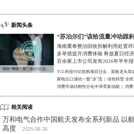
新闻头条
“苏泊尔们”该给流量冲动踩
海南重拳整治回收拆解利用处置环
多举措提升消费体验 释放夏日经
百余家上市公司发布2026年半年报
“国补”继续！第三批625亿元资金已下达
TCL科技93亿收购项目过会，面板龙头加
家电出口涌动一股“凉”流
|
绿色转型 全
消费市场结构性分化中孕育新动能
|
消费
相关阅读
万和电气合作中国航天发布全系列新品 以
高度
2025-08-28