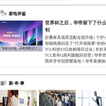
家电评鉴
世界杯之后，华帝留下了什么
钊
折叠家具场景适配全面升级
|
个护
智能电视别丢了“打开就能看”的初
“参数买到顶，体验没跟上“：长虹追光Q70S给高端电视打了个样
TCL科技93亿收购项目过会
|
长虹
TCL发布Q系列旗舰回音壁
|
华帝
西班牙夺冠荣耀落地！华帝直播抽
新·奇·事