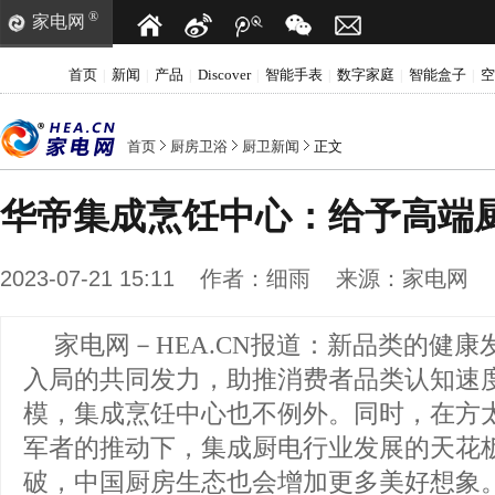
®
家电网
首页
新闻
产品
Discover
智能手表
数字家庭
智能盒子
空
|
|
|
|
|
|
|
首页
厨房卫浴
厨卫新闻
正文
华帝集成烹饪中心：给予高端
2023-07-21 15:11
作者：
细雨
来源：
家电网
家电网－HEA.CN报道：
新品类的健康
入局的共同发力，助推消费者品类认知速
模，集成烹饪中心也不例外。同时，在方
军者的推动下，集成厨电行业发展的天花
破，中国厨房生态也会增加更多美好想象