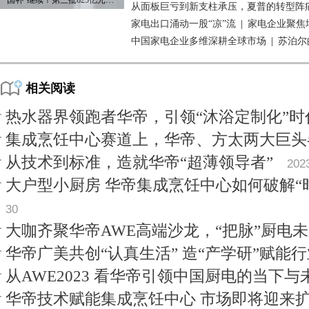
“国补”继续！第三批625亿元资金已下达
从面板巨亏到新支柱承压，夏普的转型阵
家电出口涌动一股“凉”流
|
家电企业聚焦
中国家电企业多维深耕全球市场
|
苏泊尔
相关阅读
热水器界领跑者华帝，引领“沐浴定制化”时
集成烹饪中心赛道上，华帝、方太两大巨头
从技术到标准，造就华帝“超薄领导者”
202
大户型小厨房 华帝集成烹饪中心如何破解“
30
大咖齐聚华帝AWE高端沙龙，“把脉”厨电
华帝广美共创“认真生活” 造“产学研”赋能行
从AWE2023 看华帝引领中国厨电的当下与
华帝技术赋能集成烹饪中心 市场即将迎来