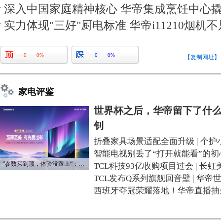
深入中国家庭精神核心 华帝集成烹饪中心
实力体现"三好"厨电标准 华帝i11210烟机
0
0%
0
0%
【复制网址】
家电评鉴
世界杯之后，华帝留下了什么
钊
折叠家具场景适配全面升级
|
个护
智能电视别丢了“打开就能看”的初
“参数买到顶，体验没跟上“：长虹追光Q70S给高端电视打了个样
TCL科技93亿收购项目过会
|
长虹
TCL发布Q系列旗舰回音壁
|
华帝
西班牙夺冠荣耀落地！华帝直播抽