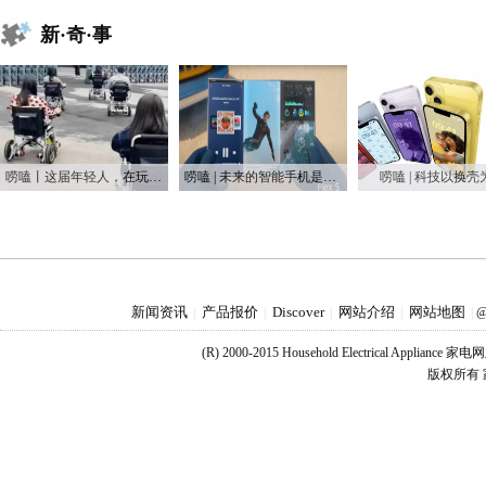
新·奇·事
唠嗑丨这届年轻人，在玩一种很新的东西
唠嗑 | 未来的智能手机是什么样的？
唠嗑 | 科技以换壳
新闻资讯
产品报价
Discover
网站介绍
网站地图
|
|
|
|
|
@
(R) 2000-2015 Household Electrical Applianc
版权所有