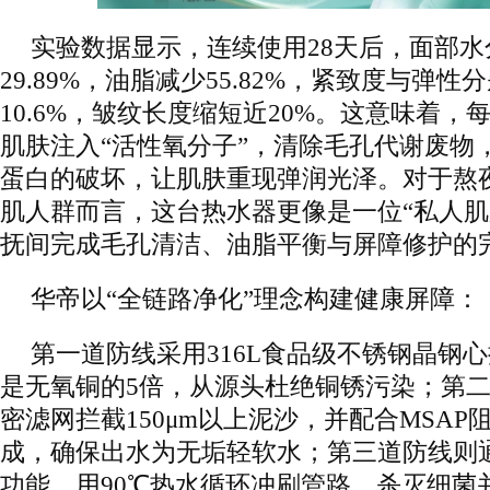
实验数据显示，连续使用28天后，面部水
29.89%，油脂减少55.82%，紧致度与弹性分
10.6%，皱纹长度缩短近20%。这意味着
肌肤注入“活性氧分子”，清除毛孔代谢废物
蛋白的破坏，让肌肤重现弹润光泽。对于熬
肌人群而言，这台热水器更像是一位“私人肌
抚间完成毛孔清洁、油脂平衡与屏障修护的
华帝以“全链路净化”理念构建健康屏障：
第一道防线采用316L食品级不锈钢晶钢
是无氧铜的5倍，从源头杜绝铜锈污染；第二
密滤网拦截150μm以上泥沙，并配合MSA
成，确保出水为无垢轻软水；第三道防线则
功能，用90℃热水循环冲刷管路，杀灭细菌