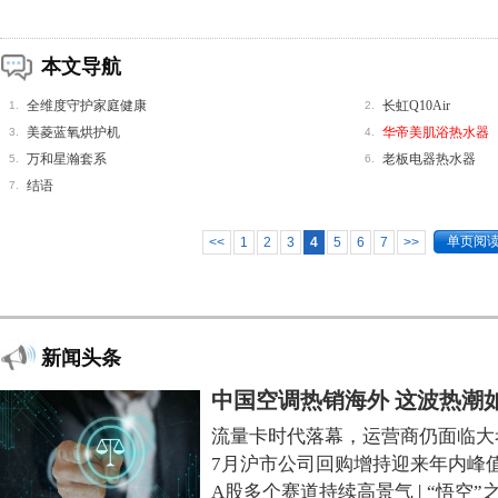
本文导航
全维度守护家庭健康
长虹Q10Air
1.
2.
美菱蓝氧烘护机
华帝美肌浴热水器
3.
4.
万和星瀚套系
老板电器热水器
5.
6.
结语
7.
单页阅
<<
1
2
3
4
5
6
7
>>
新闻头条
中国空调热销海外 这波热潮
流量卡时代落幕，运营商仍面临大
7月沪市公司回购增持迎来年内峰
A股多个赛道持续高景气
|
“悟空”