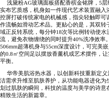
浅黛粉AG玻璃面板搭配香槟金铭牌，5
实布艺质感，机身如一件现代艺术装置融入
控屏打破传统家电的机械感，指尖轻触即可
作流畅如滑动艺术品。更贴心的是，其双转
域正反转系统，每分钟18次等比例转动使水
流，避免衣物缠绕的同时提升40%洗净效率
506mm超薄机身与55cm深度设计，可完美
的0.8㎡空间足以摆放香薰机或艺术摆件，
平衡。
华帝美肌浴热水器，以创新科技重新定义
洁需求升维至肌肤养护，从功能电器进化为
划过肌肤的瞬间，科技的温度与美学的诗意
精致生活的新篇章。