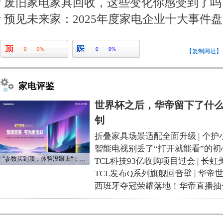
废旧家电家具回收，这些变化你感受到了吗
预见未来家：2025年度家电企业十大事件
0
0%
0
0%
【复制网址】
家电评鉴
世界杯之后，华帝留下了什么
钊
折叠家具场景适配全面升级
|
个护
智能电视别丢了“打开就能看”的初
“参数买到顶，体验没跟上“：长虹追光Q70S给高端电视打了个样
TCL科技93亿收购项目过会
|
长虹
TCL发布Q系列旗舰回音壁
|
华帝
西班牙夺冠荣耀落地！华帝直播抽