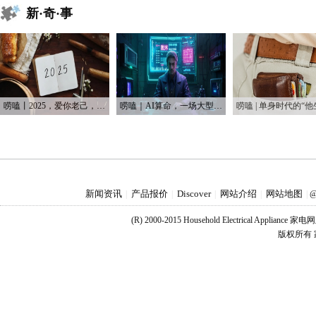
新·奇·事
唠嗑丨2025，爱你老己，明天见
唠嗑｜AI算命，一场大型互联网安慰剂实验
新闻资讯
产品报价
Discover
网站介绍
网站地图
|
|
|
|
|
@
(R) 2000-2015 Household Electrical Applianc
版权所有