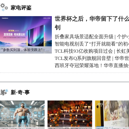
家电评鉴
世界杯之后，华帝留下了什么
钊
折叠家具场景适配全面升级
|
个护
智能电视别丢了“打开就能看”的初
“参数买到顶，体验没跟上“：长虹追光Q70S给高端电视打了个样
TCL科技93亿收购项目过会
|
长虹
TCL发布Q系列旗舰回音壁
|
华帝
西班牙夺冠荣耀落地！华帝直播抽
新·奇·事