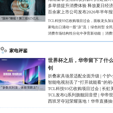
多举措提升消费体验 释放夏日经
百余家上市公司发布2026年半年报
“国补”继续！第三批625亿元资金已下达
TCL科技93亿收购项目过会，面板龙头加
家电出口涌动一股“凉”流
|
绿色转型 全
消费市场结构性分化中孕育新动能
|
消费
家电评鉴
世界杯之后，华帝留下了什么
钊
折叠家具场景适配全面升级
|
个护
智能电视别丢了“打开就能看”的初
“参数买到顶，体验没跟上“：长虹追光Q70S给高端电视打了个样
TCL科技93亿收购项目过会
|
长虹
TCL发布Q系列旗舰回音壁
|
华帝
西班牙夺冠荣耀落地！华帝直播抽