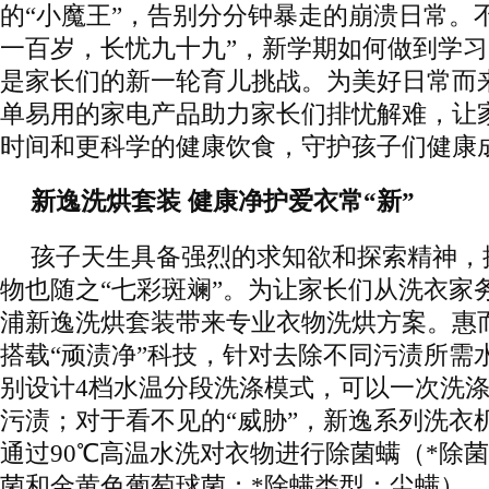
的“小魔王”，告别分分钟暴走的崩溃日常。
一百岁，长忧九十九”，新学期如何做到学
是家长们的新一轮育儿挑战。为美好日常而
单易用的家电产品助力家长们排忧解难，让
时间和更科学的健康饮食，守护孩子们健康
新逸洗烘套装 健康净护爱衣常“新”
孩子天生具备强烈的求知欲和探索精神，
物也随之“七彩斑斓”。为让家长们从洗衣家
浦新逸洗烘套装带来专业衣物洗烘方案。惠
搭载“顽渍净”科技，针对去除不同污渍所需
别设计4档水温分段洗涤模式，可以一次洗涤
污渍；对于看不见的“威胁”，新逸系列洗衣
通过90℃高温水洗对衣物进行除菌螨（*除
菌和金黄色葡萄球菌；*除螨类型：尘螨）