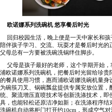
欧诺娜系列洗碗机 悠享餐后时光
回归校园生活，晚上便是一天中家长和孩
陪伴孩子学习、交流、玩耍才是餐后时光的
父母总有一方要被洗碗洗锅绊住脚步。
父母是孩子最好的老师，这个学期开始，
浦欧诺娜系列洗碗机，把餐后时光留给珍贵
的餐具使用习惯，惠而浦欧诺娜洗碗机量身
为碗筷刀叉、锅碗瓢盆提供专属安放位置，
统、聚流增压直喷技术等创新洗涤技术，即
具，也能轻松还原洁净如新；在洗涤程序结
洗碗机自动将柜门打开约10cm，形成空气