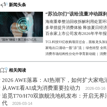
新闻头条
“苏泊尔们”该给流量冲动踩
海南重拳整治回收拆解利用处置环
多举措提升消费体验 释放夏日经
百余家上市公司发布2026年半年报
“国补”继续！第三批625亿元资金已下达
TCL科技93亿收购项目过会，面板龙头加
家电出口涌动一股“凉”流
|
绿色转型 全
消费市场结构性分化中孕育新动能
|
消费
相关阅读
2026 AWE落幕：AI热潮下，如何扩大家电
从AWE看AI成为消费重要拉动力
2026-03-16
追觅T70/H70双旗舰洗地机发布：开启无
代
2026-03-14