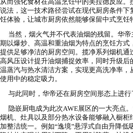
从而强化食材在高温烹饪中的美拉德反应。
说法，这一技术路径尝试在现代厨房条件下
饪体验，让城市厨房依然能够保留中式烹饪
当然，烟火气并不代表油烟的残留。华帝
期以爆炒、高温和重油烟为特点的烹饪方式
提供足够净洁的厨房空间。揽净系列烟机通
高风压设计提升油烟捕捉效率，同时升级后
温蒸汽与热水清洁方案，实现更高洗净率，
使用中的稳定吸力。
与此同时，华帝还在厨房空间形态上进行
隐嵌厨电成为此次AWE展区的一大亮点
烟机、灶具以及部分热水设备能够融入橱柜
加整洁统一。例如“逸境”悬浮式自由升降低