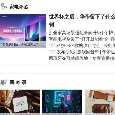
家电评鉴
世界杯之后，华帝留下了什么
钊
折叠家具场景适配全面升级
|
个护
智能电视别丢了“打开就能看”的初
“参数买到顶，体验没跟上“：长虹追光Q70S给高端电视打了个样
TCL科技93亿收购项目过会
|
长虹
TCL发布Q系列旗舰回音壁
|
华帝
西班牙夺冠荣耀落地！华帝直播抽
新·奇·事