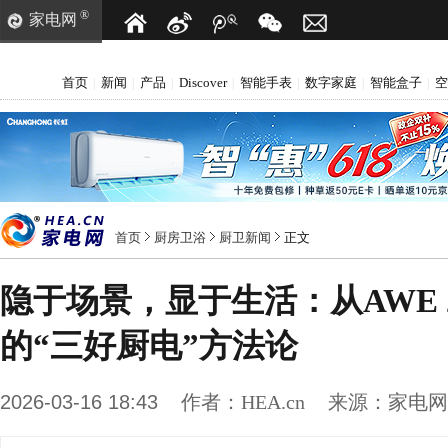
®
家电网
首页
新闻
产品
Discover
智能手表
数字家庭
智能盒子
空
|
|
|
|
|
|
|
首页
厨房卫浴
厨卫新闻
正文
隐于场景，显于生活：从AWE 
的“三好厨电”方法论
2026-03-16 18:43
作者：
HEA.cn
来源：
家电网