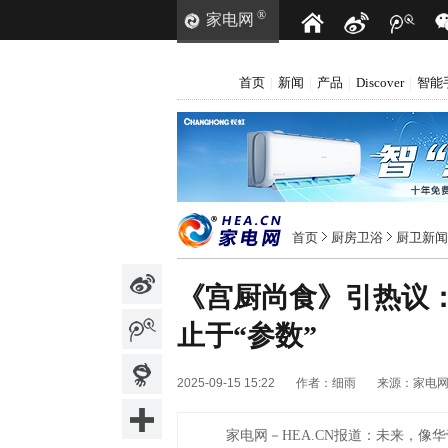
®
家电网
首页
新闻
产品
Discover
智能
|
|
|
|
首页
厨房卫浴
厨卫新闻
《宫厨尚食》引热议
止于“参数”
2025-09-15 15:22
作者：
细雨
来源：
家电
家电网－HEA.CN报道：
未来，像华