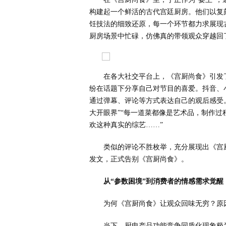
构建起一个鲜活的古代宫廷厨房。他们以复
饪技法的细致还原，每一个环节都力求展现
厨房场景中忙碌，仿佛真的带领观众穿越回
在各大社交平台上，《宫厨尚食》引发
纷在话题下分享自己对节目的喜爱。抖音、
通过弹幕、评论等方式表达自己的观后感受
大开眼界”“每一道菜都像是艺术品，制作过
欢这种真实的综艺……”
类似的评论不胜枚举，充分展现出《宫
发文，正式告别《宫厨尚食》。
从“参数困境”到消费者的情感需求觉醒
为何《宫厨尚食》让观众回味无穷？原
当下，厨电产品功能竞争同质化现象极