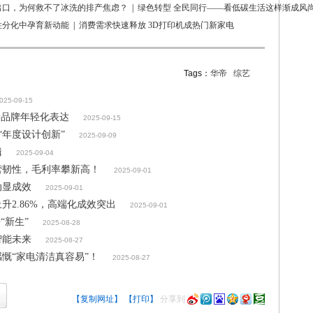
出口，为何救不了冰洗的排产焦虑？
|
绿色转型 全民同行——看低碳生活这样渐成风
性分化中孕育新动能
|
消费需求快速释放 3D打印机成热门新家电
Tags：
华帝
综艺
025-09-15
新品牌年轻化表达
2025-09-15
“年度设计创新”
2025-09-09
辑
2025-09-04
营韧性，毛利率攀新高！
2025-09-01
动显成效
2025-09-01
升2.86%，高端化成效突出
2025-09-01
“新生”
2025-08-28
智能未来
2025-08-27
慨“家电清洁真容易”！
2025-08-27
【复制网址】
【打印】
分享到