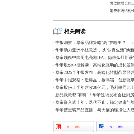
两位数增长的
消费市场结构
相关阅读
中报洞察：华帝品牌策略“高”在哪里？
2
华帝助力亚洲小姐竞选，以“认真生活”焕
华帝领衔中国厨电亮相IFA，隐嵌烟灶斩获
华帝股份中报解读：高端化驱动的成长逻
华帝2025半年报发布：高端化转型凸显经
华帝中报观察：造爆品，抢高端，创新驱
华帝股份上半年营收28亿元，毛利率同比上
新品款款都“有料”！华帝这场发布会让厨房
华帝嵌入式十年：迭代不止，锚定健康与
华帝携重磅产品直播，与天猫的碰撞让人感
0
0%
0
0%