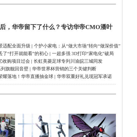
后，华帝留下了什么？专访华帝CMO潘叶
景适配全面升级
|
个护小家电：从“做大市场”转向“做深价值”
丢了“打开就能看”的初心
|
一超多强 3D打印“家电化”破局
3亿收购项目过会
|
长虹美菱足球专列川渝皖三城同发
系列旗舰回音壁
|
华帝世界杯营销的三个关键判断
荣耀落地！华帝直播抽金球
|
华帝双重好礼兑现冠军承诺