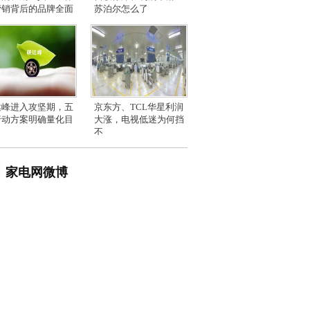
营销背后的品牌全面
苏泊尔怎么了
达峰进入攻坚期，五
京东方、TCL华星利润
行动方案明确量化目
大涨，电视低迷为何挡
不
家电网微博