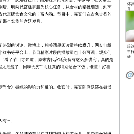
杯
刻唐、明两代宫廷御膳为核心任务，从食材的精挑细选，到烹
升
古代宫廷饮食文化的丰富内涵。节目中，嘉宾们在古色古香的
了那个繁华的宫廷岁月。
了热烈的讨论。微博上，相关话题阅读量持续攀升，网友们纷
碳
年
小红书等平台上，节目精彩片段的播放量也十分可观，观众们
标
。“看了节目才知道，原来古代宫廷美食有这么多讲究，真的是
程太治愈了，回味无穷”“而且真的特别适合下饭，谁懂！好喜
厨尚食》微综的影响力和反响。收官时，嘉宾陈腾跃还在微博
因有三。
为严重。各品牌的产品在基础功能上相差无几，消费者面对琳