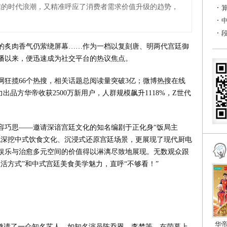
信的时代浪潮，又精准呼应了消费者需求价值升级的趋势，
的炙肉香气仍萦绕屏幕……作为一档以复刻唐、明两代宫廷御
播以来，便迅速成为社交平台的热议焦点。
网狂揽66个热搜，相关话题总阅读量突破3亿；微博热搜在线
力出品方华帝收获2500万新用户，人群规模飙升1118%，Z世代
容巧思——邀请深谙宫廷文化的知名编剧于正化身“饭局主
既深挖中式饮食文化、沉浸式还原宫廷场景，更展现了现代厨电
娱乐与治愈多元空间的价值得以淋漓尽致地展现。无数观众跟
活方式”和中式宫廷美食美学魅力，直呼“不够看！”
华
，邀请了一众知名艺人，如知名演员陈乔恩、李梦等，在荧幕上