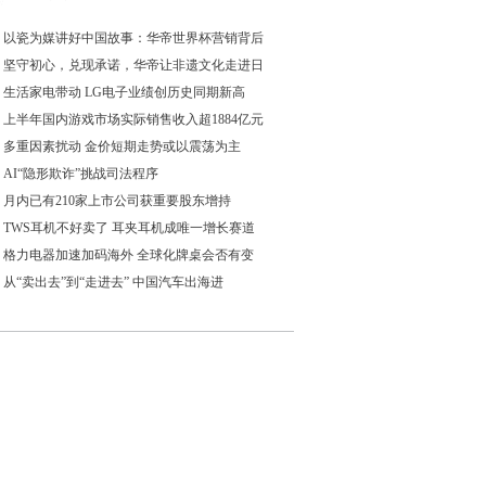
以瓷为媒讲好中国故事：华帝世界杯营销背后
坚守初心，兑现承诺，华帝让非遗文化走进日
生活家电带动 LG电子业绩创历史同期新高
上半年国内游戏市场实际销售收入超1884亿元
多重因素扰动 金价短期走势或以震荡为主
AI“隐形欺诈”挑战司法程序
月内已有210家上市公司获重要股东增持
TWS耳机不好卖了 耳夹耳机成唯一增长赛道
格力电器加速加码海外 全球化牌桌会否有变
从“卖出去”到“走进去” 中国汽车出海进