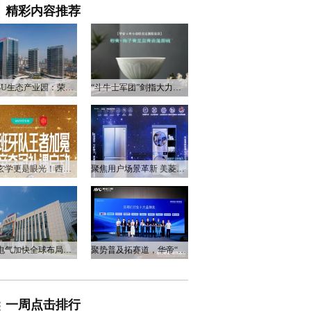
精彩内容推荐
衡阳3U生态产业园：荣电集团的政企合作新答卷
“斗牛士军团”剑指大力神杯，华帝以“一瓷一金”静候荣光
不止玄学更是眼光！西班牙队夺冠，华帝火速官宣启动兑奖福利
聚焦用户场景革新 美菱产品创新打造差异化居家体验
万和电气加快全球布局，海外营收占比升至四成
聚势普及拓赛道，华帝“亮剑”洗碗机峰会，破局存量换新
一周点击排行