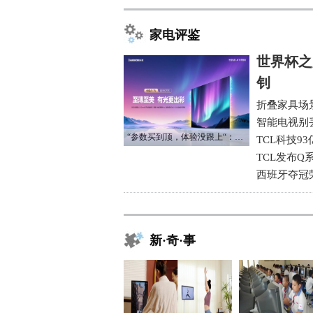
家电评鉴
世界杯之
钊
折叠家具场
智能电视别
“参数买到顶，体验没跟上“：长虹追光Q70S给高端电视打了个样
TCL科技9
TCL发布Q
西班牙夺冠
新·奇·事