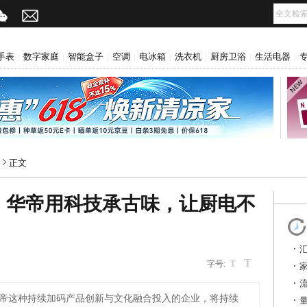
手表
数字家庭
智能盒子
空调
电冰箱
洗衣机
厨房卫浴
生活电器
|
|
|
|
|
|
|
|
正文
：华帝用科技承古味，让厨电不
T
网
T
字号:
帝这种持续加码产品创新与文化融合投入的企业，将持续