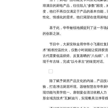
琅满目的厨电产品，往往陷入“参数”困境
变，他们不再仅仅满足于产品的基本功能，
性化、情感化的需求。他们渴望在使用厨电
基于此，华帝敏锐地捕捉到了这一市场
的创新之旅。
节目中，大厨安秋金用华帝小飞碟灶复刻
术”精准控温控火，仅数小时就能让驼蹄胶质
古代需要低温烘焙、反复蒸晒的“八仙糕”，
现千年古味，完成“以今承古”的味觉对话。
除了赋予厨房产品文化的内涵，产品技术
验，打造净洁厨居环境。器物智慧在华帝厨电
现功能与美学统一。唐朝宴会清洁依赖人力，流
形全域洗技术”瓦解油污，实现餐具洁净零