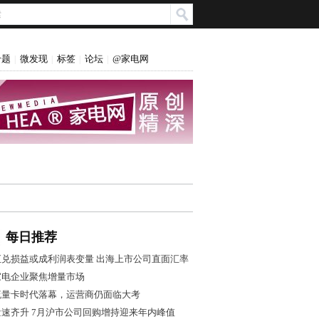
专题
微发现
标签
论坛
@家电网
|
|
|
|
每日推荐
汇兑损益或成利润表变量 出海上市公司直面汇率
风控大考
家电企业聚焦增量市场
流量卡时代落幕，运营商仍面临大考
量速齐升 7月沪市公司回购增持迎来年内峰值