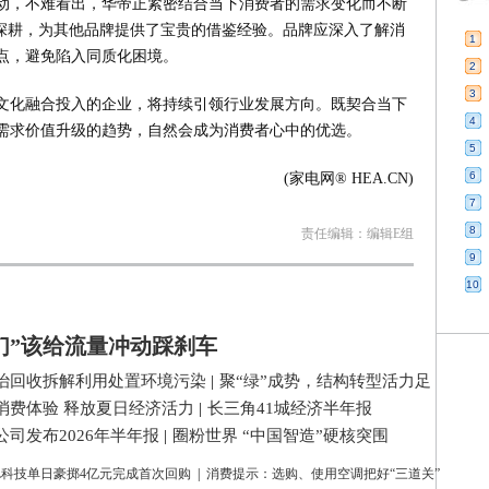
动，不难看出，华帝正紧密结合当下消费者的需求变化而不断
续深耕，为其他品牌提供了宝贵的借鉴经验。品牌应深入了解消
1
点，避免陷入同质化困境。
2
3
文化融合投入的企业，将持续引领行业发展方向。既契合当下
4
需求价值升级的趋势，自然会成为消费者心中的优选。
5
6
(家电网® HEA.CN)
7
8
责任编辑：编辑E组
9
10
们”该给流量冲动踩刹车
治回收拆解利用处置环境污染
|
聚“绿”成势，结构转型活力足
消费体验 释放夏日经济活力
|
长三角41城经济半年报
司发布2026年半年报
|
圈粉世界 “中国智造”硬核突围
L科技单日豪掷4亿元完成首次回购
|
消费提示：选购、使用空调把好“三道关”