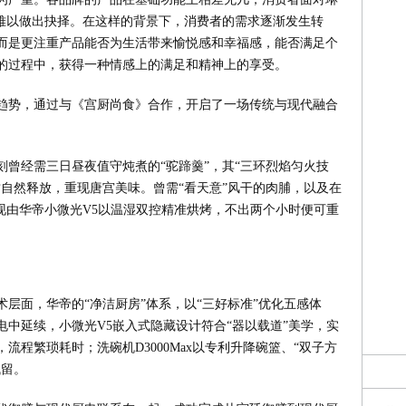
，难以做出抉择。在这样的背景下，消费者的需求逐渐发生转
而是更注重产品能否为生活带来愉悦感和幸福感，能否满足个
的过程中，获得一种情感上的满足和精神上的享受。
趋势，通过与《宫厨尚食》合作，开启了一场传统与现代融合
曾经需三日昼夜值守炖煮的“驼蹄羹”，其“三环烈焰匀火技
自然释放，重现唐宫美味。曾需“看天意”风干的肉脯，以及在
现由华帝小微光V5以温湿双控精准烘烤，不出两个小时便可重
层面，华帝的“净洁厨房”体系，以“三好标准”优化五感体
中延续，小微光V5嵌入式隐藏设计符合“器以载道”美学，实
程繁琐耗时；洗碗机D3000Max以专利升降碗篮、“双子方
残留。