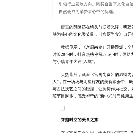
引领行业发展方向。既契合当下文化自
自然会成为消费者心中的优选。
唐宫的酥酪还在镜头前泛着光泽，明廷
膳为核心的文化类节目，《宫厨尚食》自开
数据显示，《宫厨尚食》开播即爆，全
时长20小时，抖音热榜停留37.5小时；更助
与小镇青年火速“入坑”。
大热背后，藏着《宫厨尚食》的独特内
人”，在一场场与明星好友的美食聚会中，
与古法技艺之间的碰撞，让厨房作为社交、
随节目脚步，感受华帝的“新中式时尚健康生
穿越时空的美食之旅
在《宫厨尚食》里，于正作为“宴主”