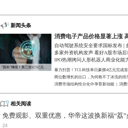
新闻头条
消费电子产品价格显著上涨 
自动驾驶系统安全要求国标发布
|
多家外资机构发声 看好A股市场后
IPO热潮拷问人形机器人商业化能
“国补”继续！第三批625亿元资金已下达
暴力扫货！TCL科技单日豪掷4亿元完成
两位数增长的出口，为何救不了冰洗的排
消费市场结构性分化中孕育新动能
|
消费
相关阅读
免费观影、双重优惠，华帝这波换新福“荔”
24