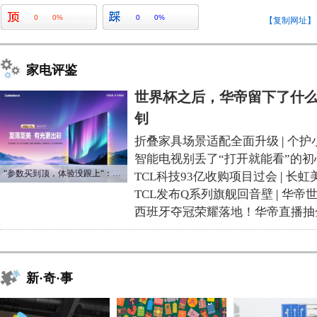
0
0%
0
0%
【复制网址】
家电评鉴
世界杯之后，华帝留下了什么
钊
折叠家具场景适配全面升级
|
个护
智能电视别丢了“打开就能看”的初
“参数买到顶，体验没跟上“：长虹追光Q70S给高端电视打了个样
TCL科技93亿收购项目过会
|
长虹
TCL发布Q系列旗舰回音壁
|
华帝
西班牙夺冠荣耀落地！华帝直播抽
新·奇·事