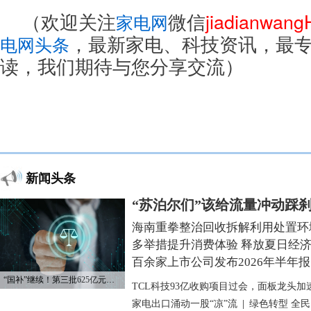
（欢迎关注
微信
jiadianwan
家电网
，最新家电、科技资讯，最
电网头条
读，我们期待与您分享交流）
新闻头条
“苏泊尔们”该给流量冲动踩
海南重拳整治回收拆解利用处置环
多举措提升消费体验 释放夏日经
百余家上市公司发布2026年半年报
“国补”继续！第三批625亿元资金已下达
TCL科技93亿收购项目过会，面板龙头加
家电出口涌动一股“凉”流
|
绿色转型 全