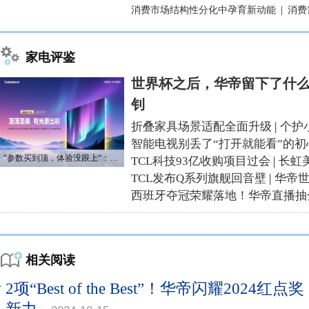
消费市场结构性分化中孕育新动能
|
消费
家电评鉴
世界杯之后，华帝留下了什么
钊
折叠家具场景适配全面升级
|
个护
智能电视别丢了“打开就能看”的初
“参数买到顶，体验没跟上“：长虹追光Q70S给高端电视打了个样
TCL科技93亿收购项目过会
|
长虹
TCL发布Q系列旗舰回音壁
|
华帝
西班牙夺冠荣耀落地！华帝直播抽
相关阅读
2项“Best of the Best”！华帝闪耀2024