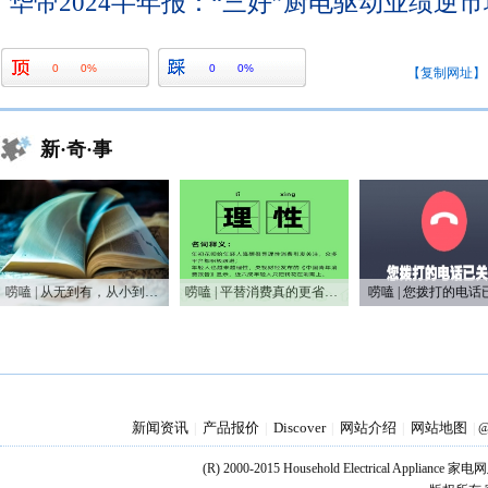
华帝2024半年报：“三好”厨电驱动业绩逆
0
0%
0
0%
【复制网址】
新·奇·事
唠嗑 | 从无到有，从小到大，75年家电之变
唠嗑 | 平替消费真的更省钱吗？
唠嗑 | 您拨打的电话
新闻资讯
产品报价
Discover
网站介绍
网站地图
|
|
|
|
|
@
(R) 2000-2015 Household Electrical Applianc