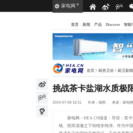
®
家电网
首页
新闻
产品
Discover
智能
|
|
|
|
首页
厨房卫浴
厨卫新闻
挑战茶卡盐湖水质极限
2024-07-08 18:31
作者：
细雨
来源：
家电
家电网－HEA.CN报道：
导语：茶卡
镜。然而清澈之下却绝非纯净。作为中国