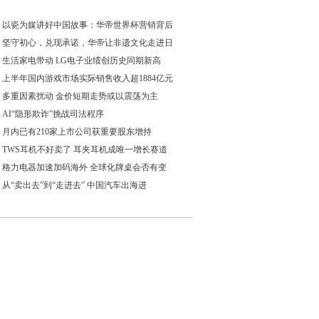
以瓷为媒讲好中国故事：华帝世界杯营销背后
坚守初心，兑现承诺，华帝让非遗文化走进日
生活家电带动 LG电子业绩创历史同期新高
上半年国内游戏市场实际销售收入超1884亿元
多重因素扰动 金价短期走势或以震荡为主
AI“隐形欺诈”挑战司法程序
月内已有210家上市公司获重要股东增持
TWS耳机不好卖了 耳夹耳机成唯一增长赛道
格力电器加速加码海外 全球化牌桌会否有变
从“卖出去”到“走进去” 中国汽车出海进