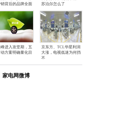
营销背后的品牌全面
苏泊尔怎么了
达峰进入攻坚期，五
京东方、TCL华星利润
行动方案明确量化目
大涨，电视低迷为何挡
不
家电网微博