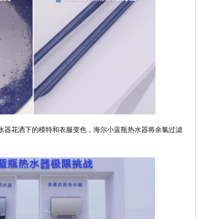
水器花洒下的模特和衣服变色，海尔小蓝瓶热水器将余氯过滤